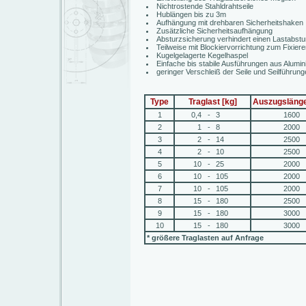
Nichtrostende Stahldrahtseile
Hublängen bis zu 3m
Aufhängung mit drehbaren Sicherheitshaken
Zusätzliche Sicherheitsaufhängung
Absturzsicherung verhindert einen Lastabstu
Teilweise mit Blockiervorrichtung zum Fixiere
Kugelgelagerte Kegelhaspel
Einfache bis stabile Ausführungen aus Alumi
geringer Verschleiß der Seile und Seilführun
Type
Traglast [kg]
Auszugsläng
1
0,4
-
3
1600
2
1
-
8
2000
3
2
-
14
2500
4
2
-
10
2500
5
10
-
25
2000
6
10
-
105
2000
7
10
-
105
2000
8
15
-
180
2500
9
15
-
180
3000
10
15
-
180
3000
* größere Traglasten auf Anfrage