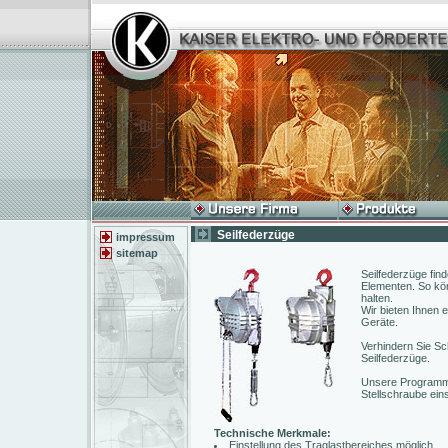
Seilfederzüge
impressum
sitemap
Seilfederzüge fi
Elementen. So kön
halten.
Wir bieten Ihnen 
Geräte.
Verhindern Sie S
Seilfederzüge.
Unsere Programm b
Stellschraube eins
Technische Merkmale:
Einstellung des Traglastbereiches möglich